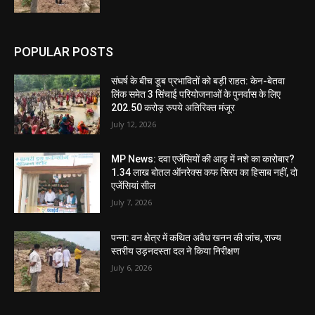
POPULAR POSTS
संघर्ष के बीच डूब प्रभावितों को बड़ी राहत: केन-बेतवा
लिंक समेत 3 सिंचाई परियोजनाओं के पुनर्वास के लिए
202.50 करोड़ रुपये अतिरिक्त मंजूर
July 12, 2026
MP News: दवा एजेंसियों की आड़ में नशे का कारोबार?
1.34 लाख बोतल ऑनरेक्स कफ सिरप का हिसाब नहीं, दो
एजेंसियां सील
July 7, 2026
पन्ना: वन क्षेत्र में कथित अवैध खनन की जांच, राज्य
स्तरीय उड़नदस्ता दल ने किया निरीक्षण
July 6, 2026