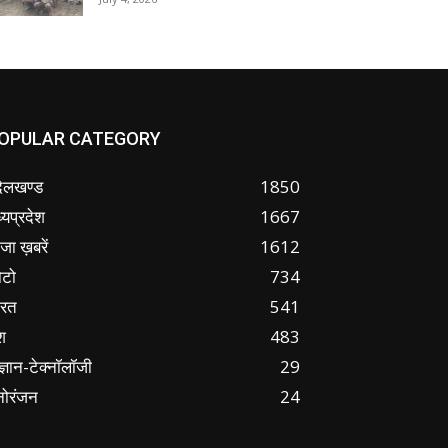
OPULAR CATEGORY
ंदेलखण्ड
1850
्यप्रदेश
1667
जा ख़बरें
1612
ोटो
734
ारत
541
श
483
ज्ञान-टेक्नॉलॉजी
29
नोरंजन
24