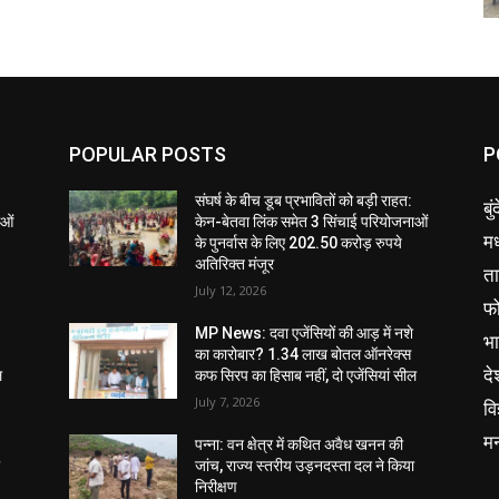
POPULAR POSTS
P
संघर्ष के बीच डूब प्रभावितों को बड़ी राहत:
बु
ाओं
केन-बेतवा लिंक समेत 3 सिंचाई परियोजनाओं
मध
के पुनर्वास के लिए 202.50 करोड़ रुपये
अतिरिक्त मंजूर
ता
July 12, 2026
फ
MP News: दवा एजेंसियों की आड़ में नशे
भ
का कारोबार? 1.34 लाख बोतल ऑनरेक्स
दे
ल
कफ सिरप का हिसाब नहीं, दो एजेंसियां सील
July 7, 2026
वि
म
पन्ना: वन क्षेत्र में कथित अवैध खनन की
ा
जांच, राज्य स्तरीय उड़नदस्ता दल ने किया
निरीक्षण