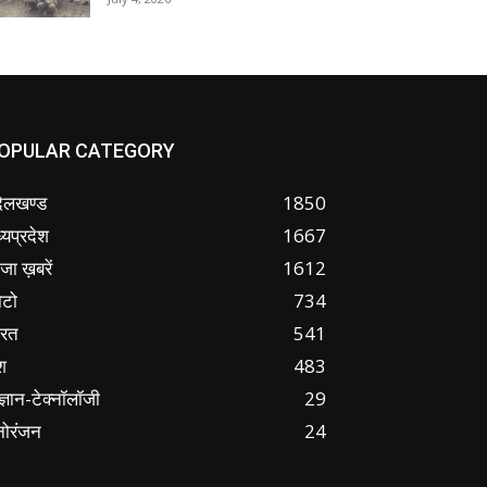
OPULAR CATEGORY
ंदेलखण्ड
1850
्यप्रदेश
1667
जा ख़बरें
1612
ोटो
734
ारत
541
श
483
ज्ञान-टेक्नॉलॉजी
29
नोरंजन
24