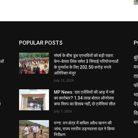
POPULAR POSTS
P
संघर्ष के बीच डूब प्रभावितों को बड़ी राहत:
बु
ाओं
केन-बेतवा लिंक समेत 3 सिंचाई परियोजनाओं
मध
के पुनर्वास के लिए 202.50 करोड़ रुपये
अतिरिक्त मंजूर
ता
July 12, 2026
फ
MP News: दवा एजेंसियों की आड़ में नशे
भ
का कारोबार? 1.34 लाख बोतल ऑनरेक्स
दे
ल
कफ सिरप का हिसाब नहीं, दो एजेंसियां सील
July 7, 2026
वि
म
पन्ना: वन क्षेत्र में कथित अवैध खनन की
ा
जांच, राज्य स्तरीय उड़नदस्ता दल ने किया
निरीक्षण