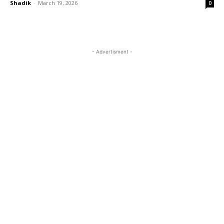
Shadik
-
March 19, 2026
0
- Advertisment -