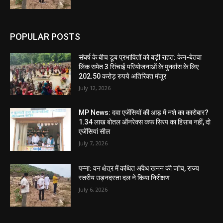
POPULAR POSTS
संघर्ष के बीच डूब प्रभावितों को बड़ी राहत: केन-बेतवा
लिंक समेत 3 सिंचाई परियोजनाओं के पुनर्वास के लिए
202.50 करोड़ रुपये अतिरिक्त मंजूर
July 12, 2026
MP News: दवा एजेंसियों की आड़ में नशे का कारोबार?
1.34 लाख बोतल ऑनरेक्स कफ सिरप का हिसाब नहीं, दो
एजेंसियां सील
July 7, 2026
पन्ना: वन क्षेत्र में कथित अवैध खनन की जांच, राज्य
स्तरीय उड़नदस्ता दल ने किया निरीक्षण
July 6, 2026