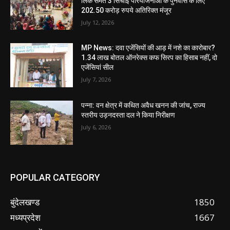
लिंक समेत 3 सिंचाई परियोजनाओं के पुनर्वास के लिए
202.50 करोड़ रुपये अतिरिक्त मंजूर
July 12, 2026
MP News: दवा एजेंसियों की आड़ में नशे का कारोबार?
1.34 लाख बोतल ऑनरेक्स कफ सिरप का हिसाब नहीं, दो
एजेंसियां सील
July 7, 2026
पन्ना: वन क्षेत्र में कथित अवैध खनन की जांच, राज्य
स्तरीय उड़नदस्ता दल ने किया निरीक्षण
July 6, 2026
POPULAR CATEGORY
बुंदेलखण्ड
1850
मध्यप्रदेश
1667