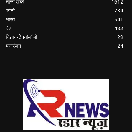
ताजा ख़बरें
1612
फोटो
734
भारत
541
देश
483
विज्ञान-टेक्नॉलॉजी
29
मनोरंजन
24