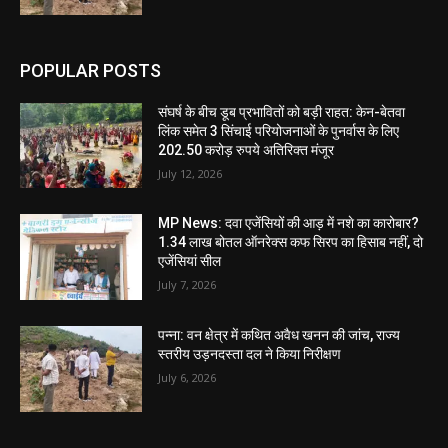
POPULAR POSTS
संघर्ष के बीच डूब प्रभावितों को बड़ी राहत: केन-बेतवा
लिंक समेत 3 सिंचाई परियोजनाओं के पुनर्वास के लिए
202.50 करोड़ रुपये अतिरिक्त मंजूर
July 12, 2026
MP News: दवा एजेंसियों की आड़ में नशे का कारोबार?
1.34 लाख बोतल ऑनरेक्स कफ सिरप का हिसाब नहीं, दो
एजेंसियां सील
July 7, 2026
पन्ना: वन क्षेत्र में कथित अवैध खनन की जांच, राज्य
स्तरीय उड़नदस्ता दल ने किया निरीक्षण
July 6, 2026