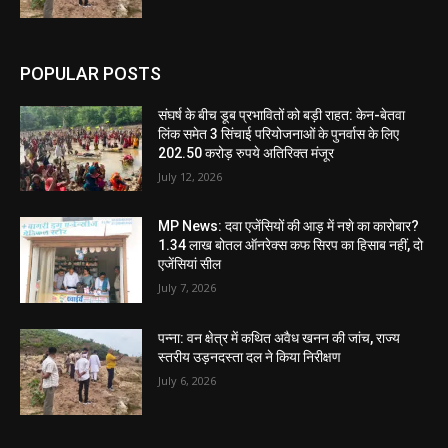
POPULAR POSTS
संघर्ष के बीच डूब प्रभावितों को बड़ी राहत: केन-बेतवा
लिंक समेत 3 सिंचाई परियोजनाओं के पुनर्वास के लिए
202.50 करोड़ रुपये अतिरिक्त मंजूर
July 12, 2026
MP News: दवा एजेंसियों की आड़ में नशे का कारोबार?
1.34 लाख बोतल ऑनरेक्स कफ सिरप का हिसाब नहीं, दो
एजेंसियां सील
July 7, 2026
पन्ना: वन क्षेत्र में कथित अवैध खनन की जांच, राज्य
स्तरीय उड़नदस्ता दल ने किया निरीक्षण
July 6, 2026