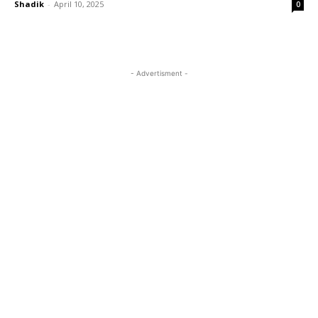
Shadik
-
April 10, 2025
0
- Advertisment -