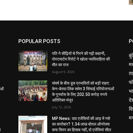
POPULAR POSTS
P
पति ने सीढ़ियों से गिरने की गढ़ी कहानी,
बु
पोस्टमार्टम रिपोर्ट ने खोला नवविवाहिता की
मध
मौत का राज
August 9, 2026
ता
फ
संघर्ष के बीच डूब प्रभावितों को बड़ी राहत:
ाओं
केन-बेतवा लिंक समेत 3 सिंचाई परियोजनाओं
भ
के पुनर्वास के लिए 202.50 करोड़ रुपये
दे
अतिरिक्त मंजूर
July 12, 2026
वि
म
MP News: दवा एजेंसियों की आड़ में नशे
का कारोबार? 1.34 लाख बोतल ऑनरेक्स
ल
कफ सिरप का हिसाब नहीं, दो एजेंसियां सील