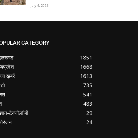
July 6, 2026
OPULAR CATEGORY
ंदेलखण्ड
1851
्यप्रदेश
1668
जा ख़बरें
1613
ोटो
735
ारत
541
श
483
ज्ञान-टेक्नॉलॉजी
29
नोरंजन
24