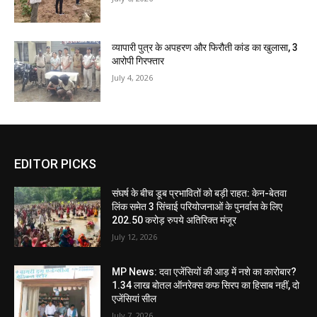
व्यापारी पुत्र के अपहरण और फिरौती कांड का खुलासा, 3
आरोपी गिरफ्तार
July 4, 2026
EDITOR PICKS
संघर्ष के बीच डूब प्रभावितों को बड़ी राहत: केन-बेतवा
लिंक समेत 3 सिंचाई परियोजनाओं के पुनर्वास के लिए
202.50 करोड़ रुपये अतिरिक्त मंजूर
July 12, 2026
MP News: दवा एजेंसियों की आड़ में नशे का कारोबार?
1.34 लाख बोतल ऑनरेक्स कफ सिरप का हिसाब नहीं, दो
एजेंसियां सील
July 7, 2026