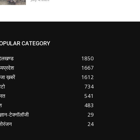
OPULAR CATEGORY
ंदेलखण्ड
1850
्यप्रदेश
1667
जा ख़बरें
1612
ोटो
734
ारत
541
श
483
ज्ञान-टेक्नॉलॉजी
29
नोरंजन
24