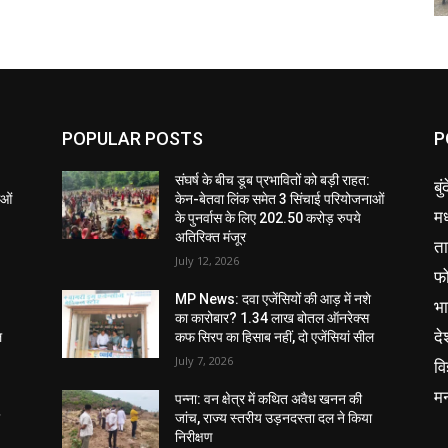
POPULAR POSTS
P
संघर्ष के बीच डूब प्रभावितों को बड़ी राहत:
बु
ाओं
केन-बेतवा लिंक समेत 3 सिंचाई परियोजनाओं
मध
के पुनर्वास के लिए 202.50 करोड़ रुपये
अतिरिक्त मंजूर
ता
July 12, 2026
फ
MP News: दवा एजेंसियों की आड़ में नशे
भ
का कारोबार? 1.34 लाख बोतल ऑनरेक्स
दे
ल
कफ सिरप का हिसाब नहीं, दो एजेंसियां सील
July 7, 2026
वि
म
पन्ना: वन क्षेत्र में कथित अवैध खनन की
ा
जांच, राज्य स्तरीय उड़नदस्ता दल ने किया
निरीक्षण