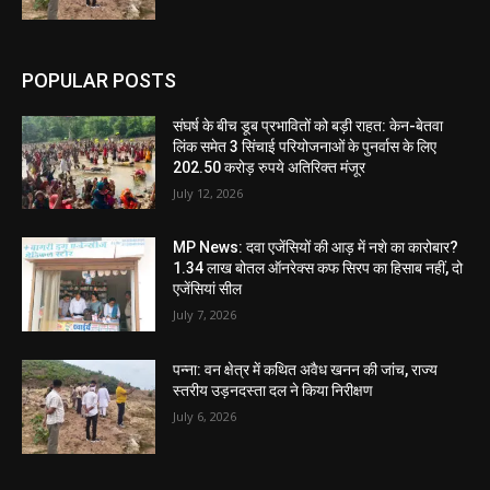
POPULAR POSTS
संघर्ष के बीच डूब प्रभावितों को बड़ी राहत: केन-बेतवा
लिंक समेत 3 सिंचाई परियोजनाओं के पुनर्वास के लिए
202.50 करोड़ रुपये अतिरिक्त मंजूर
July 12, 2026
MP News: दवा एजेंसियों की आड़ में नशे का कारोबार?
1.34 लाख बोतल ऑनरेक्स कफ सिरप का हिसाब नहीं, दो
एजेंसियां सील
July 7, 2026
पन्ना: वन क्षेत्र में कथित अवैध खनन की जांच, राज्य
स्तरीय उड़नदस्ता दल ने किया निरीक्षण
July 6, 2026