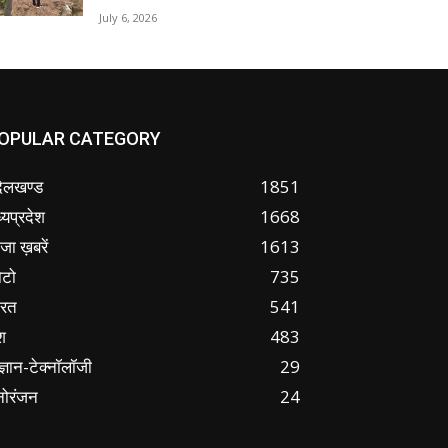
July 6, 2026
OPULAR CATEGORY
ंदेलखण्ड
1851
्यप्रदेश
1668
जा ख़बरें
1613
ोटो
735
ारत
541
श
483
ज्ञान-टेक्नॉलॉजी
29
नोरंजन
24