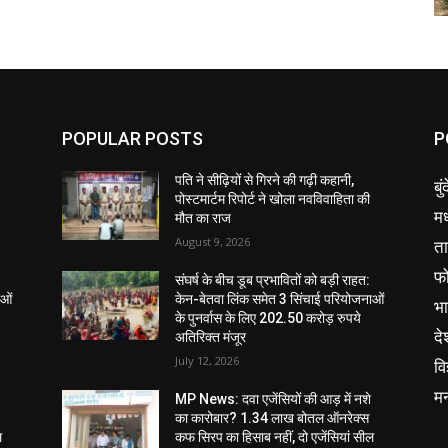
POPULAR POSTS
P
पति ने सीढ़ियों से गिरने की गढ़ी कहानी,
बु
पोस्टमार्टम रिपोर्ट ने खोला नवविवाहिता की
मध
मौत का राज
August 9, 2026
ता
फ
संघर्ष के बीच डूब प्रभावितों को बड़ी राहत:
ाओं
केन-बेतवा लिंक समेत 3 सिंचाई परियोजनाओं
भ
के पुनर्वास के लिए 202.50 करोड़ रुपये
दे
अतिरिक्त मंजूर
July 12, 2026
वि
म
MP News: दवा एजेंसियों की आड़ में नशे
का कारोबार? 1.34 लाख बोतल ऑनरेक्स
ल
कफ सिरप का हिसाब नहीं, दो एजेंसियां सील