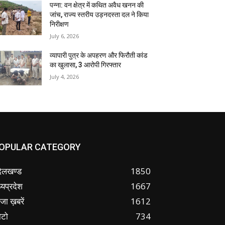
पन्ना: वन क्षेत्र में कथित अवैध खनन की
जांच, राज्य स्तरीय उड़नदस्ता दल ने किया
निरीक्षण
July 6, 2026
व्यापारी पुत्र के अपहरण और फिरौती कांड
का खुलासा, 3 आरोपी गिरफ्तार
July 4, 2026
OPULAR CATEGORY
ंदेलखण्ड
1850
्यप्रदेश
1667
जा ख़बरें
1612
ोटो
734