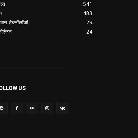
ारत
541
श
483
ज्ञान-टेक्नॉलॉजी
29
नोरंजन
24
OLLOW US