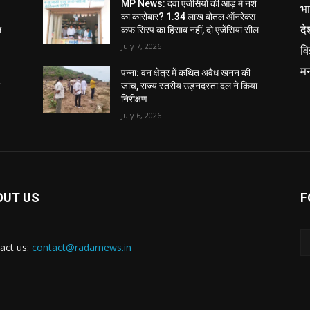
MP News: दवा एजेंसियों की आड़ में नशे
भ
का कारोबार? 1.34 लाख बोतल ऑनरेक्स
दे
ल
कफ सिरप का हिसाब नहीं, दो एजेंसियां सील
July 7, 2026
वि
म
पन्ना: वन क्षेत्र में कथित अवैध खनन की
ा
जांच, राज्य स्तरीय उड़नदस्ता दल ने किया
निरीक्षण
July 6, 2026
OUT US
F
act us:
contact@radarnews.in