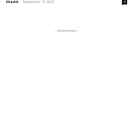
Shadik
-
September 15, 2025
0
- Advertisment -