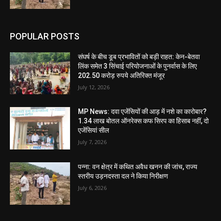
POPULAR POSTS
संघर्ष के बीच डूब प्रभावितों को बड़ी राहत: केन-बेतवा
लिंक समेत 3 सिंचाई परियोजनाओं के पुनर्वास के लिए
202.50 करोड़ रुपये अतिरिक्त मंजूर
July 12, 2026
MP News: दवा एजेंसियों की आड़ में नशे का कारोबार?
1.34 लाख बोतल ऑनरेक्स कफ सिरप का हिसाब नहीं, दो
एजेंसियां सील
July 7, 2026
पन्ना: वन क्षेत्र में कथित अवैध खनन की जांच, राज्य
स्तरीय उड़नदस्ता दल ने किया निरीक्षण
July 6, 2026