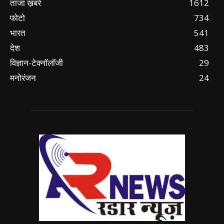
ताजा ख़बरें
1612
फोटो
734
भारत
541
देश
483
विज्ञान-टेक्नॉलॉजी
29
मनोरंजन
24