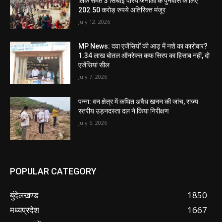
लिंक समेत 3 सिंचाई परियोजनाओं के पुनर्वास के लिए
202.50 करोड़ रुपये अतिरिक्त मंजूर
July 12, 2026
MP News: दवा एजेंसियों की आड़ में नशे का कारोबार?
1.34 लाख बोतल ऑनरेक्स कफ सिरप का हिसाब नहीं, दो
एजेंसियां सील
July 7, 2026
पन्ना: वन क्षेत्र में कथित अवैध खनन की जांच, राज्य
स्तरीय उड़नदस्ता दल ने किया निरीक्षण
July 6, 2026
POPULAR CATEGORY
बुंदेलखण्ड
1850
मध्यप्रदेश
1667