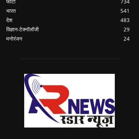
फोटो
734
भारत
541
देश
483
विज्ञान-टेक्नॉलॉजी
29
मनोरंजन
24