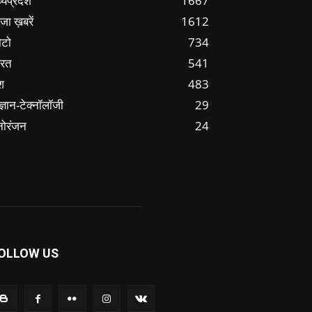
्यप्रदेश
1667
जा ख़बरें
1612
ोटो
734
ारत
541
श
483
ज्ञान-टेक्नॉलॉजी
29
नोरंजन
24
OLLOW US