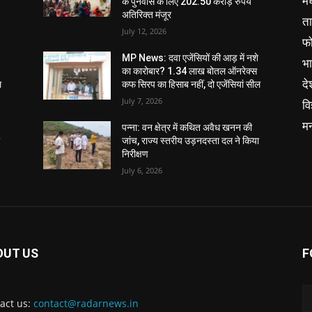
मध
के पुनर्वास के लिए 202.50 करोड़ रुपये
अतिरिक्त मंजूर
ता
July 12, 2026
फ
MP News: दवा एजेंसियों की आड़ में नशे
भ
का कारोबार? 1.34 लाख बोतल ऑनरेक्स
दे
ल
कफ सिरप का हिसाब नहीं, दो एजेंसियां सील
July 7, 2026
वि
म
पन्ना: वन क्षेत्र में कथित अवैध खनन की
ा
जांच, राज्य स्तरीय उड़नदस्ता दल ने किया
निरीक्षण
July 6, 2026
OUT US
F
act us:
contact@radarnews.in