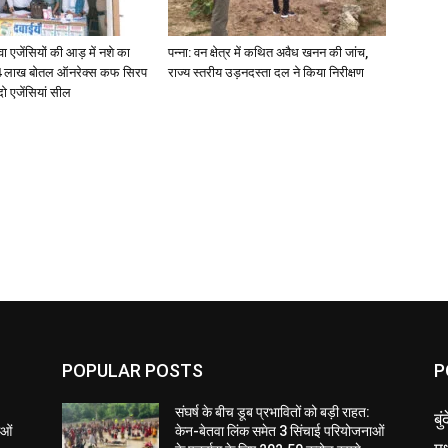
जेंसियों की आड़ में नशे का
पन्ना: वन क्षेत्र में कथित अवैध खनन की जांच,
4 लाख बोतल ऑनरेक्स कफ सिरप
राज्य स्तरीय उड़नदस्ता दल ने किया निरीक्षण
दो एजेंसियां सील
POPULAR POSTS
P
संघर्ष के बीच डूब प्रभावितों को बड़ी राहत:
बु
ाओं
केन-बेतवा लिंक समेत 3 सिंचाई परियोजनाओं