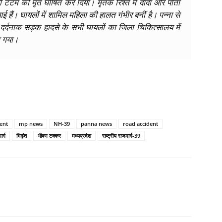
ासी टटम को मृत घोषित कर दिया। मृतक रिश्ते में दादा और पोता
ं आई हैं। घायलों में शामिल महिला की हालत गंभीर बनीं है। पन्ना से
 दर्दनाक सड़क हादसे के सभी घायलों का जिला चिकित्सालय में
ा गया।
dent
mp news
NH-39
panna news
road accident
र्ग
भिड़ंत
भीषण टक्कर
मध्यप्रदेश
राष्ट्रीय राजमार्ग-39