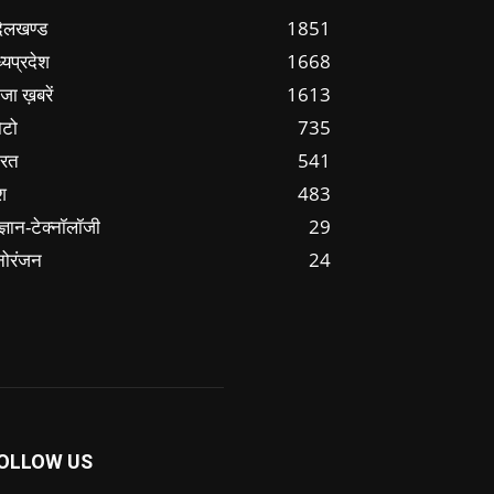
ंदेलखण्ड
1851
्यप्रदेश
1668
जा ख़बरें
1613
ोटो
735
ारत
541
श
483
ज्ञान-टेक्नॉलॉजी
29
नोरंजन
24
OLLOW US