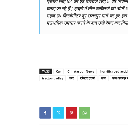
प्रताप सिंह 62 वर्ष एवं यशराज सिंह 5 वर्ष निव
बताए जा रहे हैं। हादसे में तीन व्यक्तियों को चोटे
महज छः किलोमीटर दूर छतरपुर मार्ग पर हुए इस
प्राथमिक उपचार करने के बाद उन्हें रेफर कर दिय
TAGS
Car
Chhatarpur News
horrific road acci
tractor-trolley
कार
ट्रैक्टर ट्राली
पन्ना
पन्ना-छतरपुर मा