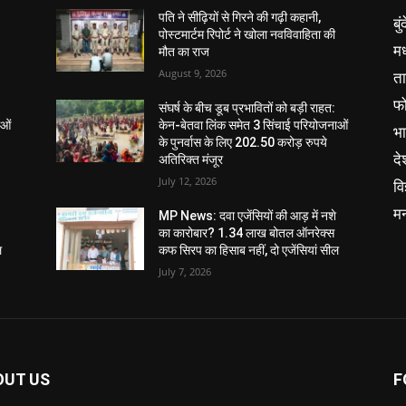
पति ने सीढ़ियों से गिरने की गढ़ी कहानी,
बु
पोस्टमार्टम रिपोर्ट ने खोला नवविवाहिता की
मध
मौत का राज
August 9, 2026
ता
फ
संघर्ष के बीच डूब प्रभावितों को बड़ी राहत:
ाओं
केन-बेतवा लिंक समेत 3 सिंचाई परियोजनाओं
भ
के पुनर्वास के लिए 202.50 करोड़ रुपये
दे
अतिरिक्त मंजूर
July 12, 2026
वि
म
MP News: दवा एजेंसियों की आड़ में नशे
का कारोबार? 1.34 लाख बोतल ऑनरेक्स
ल
कफ सिरप का हिसाब नहीं, दो एजेंसियां सील
July 7, 2026
OUT US
F