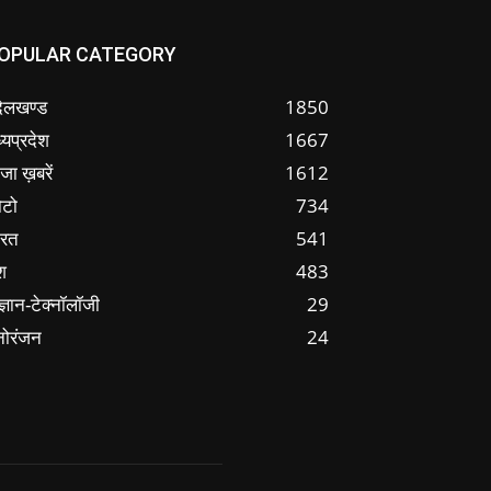
OPULAR CATEGORY
ंदेलखण्ड
1850
्यप्रदेश
1667
जा ख़बरें
1612
ोटो
734
ारत
541
श
483
ज्ञान-टेक्नॉलॉजी
29
नोरंजन
24