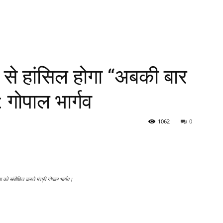
े से हांसिल होगा “अबकी बार
 गोपाल भार्गव
1062
0
ा को संबोधित करते मंत्री गोपाल भार्गव।