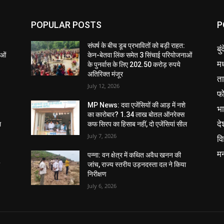
POPULAR POSTS
P
संघर्ष के बीच डूब प्रभावितों को बड़ी राहत:
बु
ाओं
केन-बेतवा लिंक समेत 3 सिंचाई परियोजनाओं
मध
के पुनर्वास के लिए 202.50 करोड़ रुपये
अतिरिक्त मंजूर
ता
July 12, 2026
फ
MP News: दवा एजेंसियों की आड़ में नशे
भ
का कारोबार? 1.34 लाख बोतल ऑनरेक्स
दे
ल
कफ सिरप का हिसाब नहीं, दो एजेंसियां सील
July 7, 2026
वि
म
पन्ना: वन क्षेत्र में कथित अवैध खनन की
ा
जांच, राज्य स्तरीय उड़नदस्ता दल ने किया
निरीक्षण
July 6, 2026