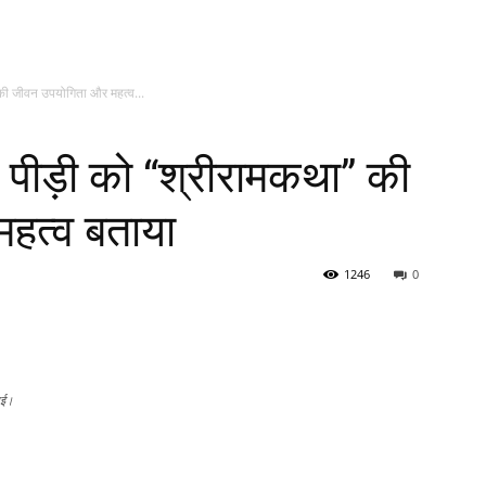
 की जीवन उपयोगिता और महत्व...
ई पीड़ी को “श्रीरामकथा” की
हत्व बताया
1246
0
 गई।