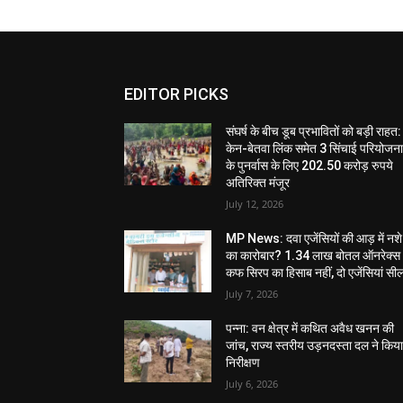
EDITOR PICKS
संघर्ष के बीच डूब प्रभावितों को बड़ी राहत:
केन-बेतवा लिंक समेत 3 सिंचाई परियोजन
के पुनर्वास के लिए 202.50 करोड़ रुपये
अतिरिक्त मंजूर
July 12, 2026
MP News: दवा एजेंसियों की आड़ में नशे
का कारोबार? 1.34 लाख बोतल ऑनरेक्स
कफ सिरप का हिसाब नहीं, दो एजेंसियां सी
July 7, 2026
पन्ना: वन क्षेत्र में कथित अवैध खनन की
जांच, राज्य स्तरीय उड़नदस्ता दल ने किय
निरीक्षण
July 6, 2026