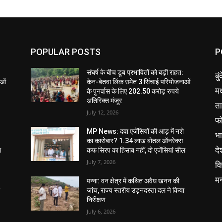
POPULAR POSTS
P
संघर्ष के बीच डूब प्रभावितों को बड़ी राहत:
बु
ाओं
केन-बेतवा लिंक समेत 3 सिंचाई परियोजनाओं
मध
के पुनर्वास के लिए 202.50 करोड़ रुपये
अतिरिक्त मंजूर
ता
July 12, 2026
फ
MP News: दवा एजेंसियों की आड़ में नशे
भ
का कारोबार? 1.34 लाख बोतल ऑनरेक्स
दे
ल
कफ सिरप का हिसाब नहीं, दो एजेंसियां सील
July 7, 2026
वि
म
पन्ना: वन क्षेत्र में कथित अवैध खनन की
ा
जांच, राज्य स्तरीय उड़नदस्ता दल ने किया
निरीक्षण
July 6, 2026