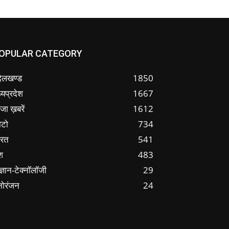
OPULAR CATEGORY
ंदेलखण्ड
1850
्यप्रदेश
1667
जा ख़बरें
1612
ोटो
734
ारत
541
श
483
ज्ञान-टेक्नॉलॉजी
29
नोरंजन
24