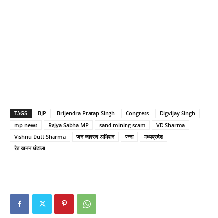
TAGS
BJP
Brijendra Pratap Singh
Congress
Digvijay Singh
mp news
Rajya Sabha MP
sand mining scam
VD Sharma
Vishnu Dutt Sharma
जन जागरण अभियान
पन्ना
मध्यप्रदेश
रेत खनन घोटाला