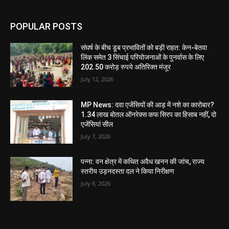
POPULAR POSTS
संघर्ष के बीच डूब प्रभावितों को बड़ी राहत: केन-बेतवा
लिंक समेत 3 सिंचाई परियोजनाओं के पुनर्वास के लिए
202.50 करोड़ रुपये अतिरिक्त मंजूर
July 12, 2026
MP News: दवा एजेंसियों की आड़ में नशे का कारोबार?
1.34 लाख बोतल ऑनरेक्स कफ सिरप का हिसाब नहीं, दो
एजेंसियां सील
July 7, 2026
पन्ना: वन क्षेत्र में कथित अवैध खनन की जांच, राज्य
स्तरीय उड़नदस्ता दल ने किया निरीक्षण
July 6, 2026