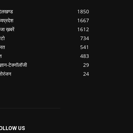
ंदेलखण्ड
1850
्यप्रदेश
1667
जा ख़बरें
1612
ोटो
734
ारत
541
श
483
ज्ञान-टेक्नॉलॉजी
29
नोरंजन
24
OLLOW US