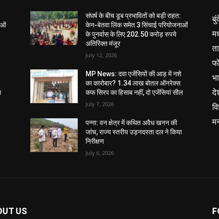
संघर्ष के बीच डूब प्रभावितों को बड़ी राहत:
बु
ाओं
केन-बेतवा लिंक समेत 3 सिंचाई परियोजनाओं
मध
के पुनर्वास के लिए 202.50 करोड़ रुपये
अतिरिक्त मंजूर
ता
July 12, 2026
फ
MP News: दवा एजेंसियों की आड़ में नशे
भ
का कारोबार? 1.34 लाख बोतल ऑनरेक्स
दे
ल
कफ सिरप का हिसाब नहीं, दो एजेंसियां सील
July 7, 2026
वि
म
पन्ना: वन क्षेत्र में कथित अवैध खनन की
ा
जांच, राज्य स्तरीय उड़नदस्ता दल ने किया
निरीक्षण
July 6, 2026
OUT US
F