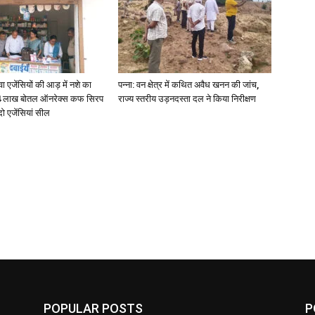
जेंसियों की आड़ में नशे का
पन्ना: वन क्षेत्र में कथित अवैध खनन की जांच,
4 लाख बोतल ऑनरेक्स कफ सिरप
राज्य स्तरीय उड़नदस्ता दल ने किया निरीक्षण
दो एजेंसियां सील
POPULAR POSTS
P