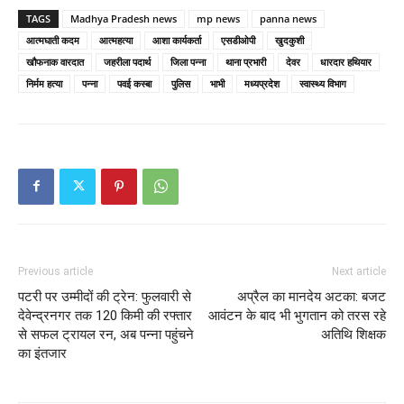
TAGS
Madhya Pradesh news
mp news
panna news
आत्मघाती कदम
आत्महत्या
आशा कार्यकर्ता
एसडीओपी
खुदकुशी
खौफनाक वारदात
जहरीला पदार्थ
जिला पन्ना
थाना प्रभारी
देवर
धारदार हथियार
निर्मम हत्या
पन्ना
पवई कस्बा
पुलिस
भाभी
मध्यप्रदेश
स्वास्थ्य विभाग
Previous article
Next article
पटरी पर उम्मीदों की ट्रेन: फुलवारी से
अप्रैल का मानदेय अटका: बजट
देवेन्द्रनगर तक 120 किमी की रफ्तार
आवंटन के बाद भी भुगतान को तरस रहे
से सफल ट्रायल रन, अब पन्ना पहुंचने
अतिथि शिक्षक
का इंतजार