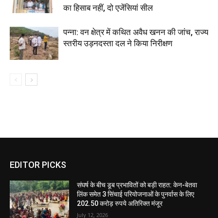
का हिसाब नहीं, दो एजेंसियां सील
पन्ना: वन क्षेत्र में कथित अवैध खनन की जांच, राज्य
स्तरीय उड़नदस्ता दल ने किया निरीक्षण
EDITOR PICKS
संघर्ष के बीच डूब प्रभावितों को बड़ी राहत: केन-बेतवा
लिंक समेत 3 सिंचाई परियोजनाओं के पुनर्वास के लिए
202.50 करोड़ रुपये अतिरिक्त मंजूर
July 12, 2026