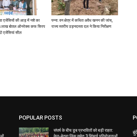
जेंसियों की आड़ में नशे का
पन्ना: वन क्षेत्र में कथित अवैध खनन की जांच,
4 लाख बोतल ऑनरेक्स कफ सिरप
राज्य स्तरीय उड़नदस्ता दल ने किया निरीक्षण
दो एजेंसियां सील
POPULAR POSTS
P
संघर्ष के बीच डूब प्रभावितों को बड़ी राहत:
बु
ाओं
केन-बेतवा लिंक समेत 3 सिंचाई परियोजनाओं