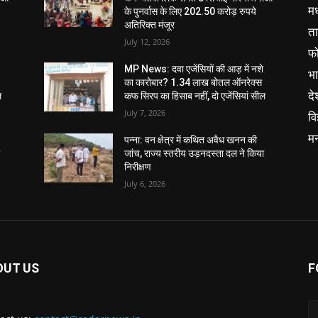
मध
के पुनर्वास के लिए 202.50 करोड़ रुपये
अतिरिक्त मंजूर
ता
July 12, 2026
फ
MP News: दवा एजेंसियों की आड़ में नशे
भ
का कारोबार? 1.34 लाख बोतल ऑनरेक्स
दे
ल
कफ सिरप का हिसाब नहीं, दो एजेंसियां सील
July 7, 2026
वि
म
पन्ना: वन क्षेत्र में कथित अवैध खनन की
ा
जांच, राज्य स्तरीय उड़नदस्ता दल ने किया
निरीक्षण
July 6, 2026
OUT US
F