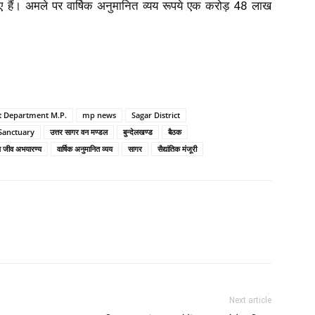
 हैं। अमले पर वार्षिक अनुमानित व्यय रूपये एक करोड़ 48 लाख
t Department M.P.
mp news
Sagar District
 Sanctuary
उत्तर सागर वन मण्डल
बुन्देलखण्ड
बैठक
य जीव अभयारण्य
वार्षिक अनुमानित व्यय
सागर
सैद्यांतिक मंजूरी
Next article