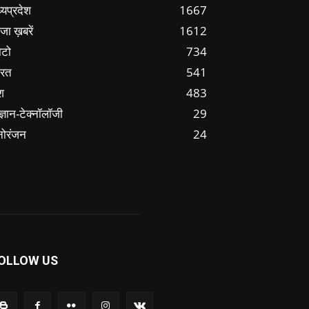
्यप्रदेश
1667
जा ख़बरें
1612
ोटो
734
ारत
541
श
483
ज्ञान-टेक्नॉलॉजी
29
नोरंजन
24
OLLOW US