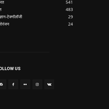
ारत
541
श
483
ज्ञान-टेक्नॉलॉजी
29
नोरंजन
24
OLLOW US