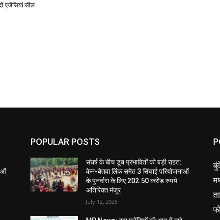
दो एजेंसियां सील
POPULAR POSTS
P
संघर्ष के बीच डूब प्रभावितों को बड़ी राहत:
बु
ाओं
केन-बेतवा लिंक समेत 3 सिंचाई परियोजनाओं
मध
के पुनर्वास के लिए 202.50 करोड़ रुपये
अतिरिक्त मंजूर
ता
July 12, 2026
फ