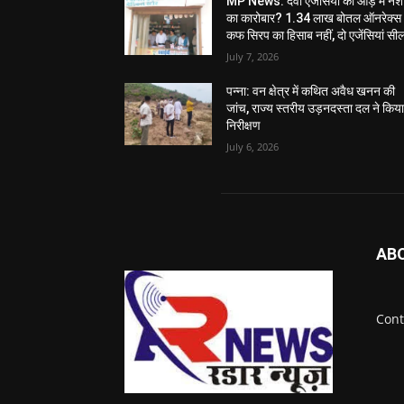
MP News: दवा एजेंसियों की आड़ में नशे
का कारोबार? 1.34 लाख बोतल ऑनरेक्स
कफ सिरप का हिसाब नहीं, दो एजेंसियां सी
July 7, 2026
पन्ना: वन क्षेत्र में कथित अवैध खनन की
जांच, राज्य स्तरीय उड़नदस्ता दल ने किय
निरीक्षण
July 6, 2026
AB
Cont