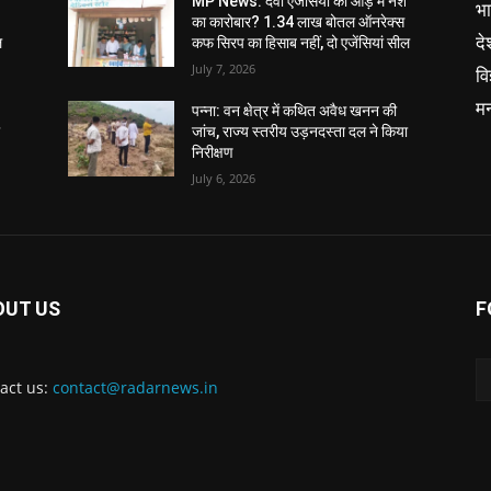
MP News: दवा एजेंसियों की आड़ में नशे
भ
का कारोबार? 1.34 लाख बोतल ऑनरेक्स
दे
ल
कफ सिरप का हिसाब नहीं, दो एजेंसियां सील
July 7, 2026
वि
म
पन्ना: वन क्षेत्र में कथित अवैध खनन की
ा
जांच, राज्य स्तरीय उड़नदस्ता दल ने किया
निरीक्षण
July 6, 2026
OUT US
F
act us:
contact@radarnews.in