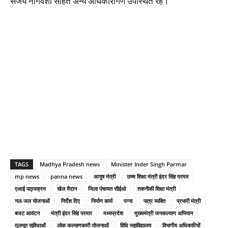
संजय नागवंशी सहित अन्य अधिकारीगण उपस्थित रहे।
TAGS
Madhya Pradesh news
Minister Inder Singh Parmar
mp news
panna news
आयुष मंत्री
उच्च शिक्षा मंत्री इंदर सिंह परमार
एआई पाठ्यक्रम
खेल मैदान
जिला पंचायत सीईओ
तकनीकी शिक्षा मंत्री
नल-जल योजनाओं
निर्देश दिए
निर्माण कार्य
पन्ना
पात्र व्यक्ति
प्रभारी मंत्री
बजट आवंटन
मंत्री इंदर सिंह परमार
मध्यप्रदेश
मुख्यमंत्री जनकल्याण अभियान
मूलभूत सुविधाओं
लोक कल्याणकारी योजनाओं
विधि महाविद्यालय
विभागीय अधिकारियों