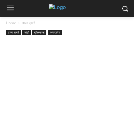
Home
ताजा ख़बरें
ताजा ख़बरें
फोटो
बुंदेलखण्ड
मध्यप्रदेश