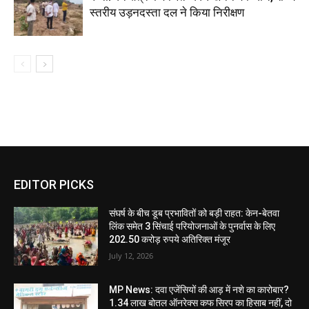
स्तरीय उड़नदस्ता दल ने किया निरीक्षण
EDITOR PICKS
संघर्ष के बीच डूब प्रभावितों को बड़ी राहत: केन-बेतवा
लिंक समेत 3 सिंचाई परियोजनाओं के पुनर्वास के लिए
202.50 करोड़ रुपये अतिरिक्त मंजूर
July 12, 2026
MP News: दवा एजेंसियों की आड़ में नशे का कारोबार?
1.34 लाख बोतल ऑनरेक्स कफ सिरप का हिसाब नहीं, दो