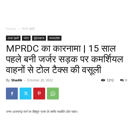
Home
ताजा ख़बरें
ताजा ख़बरें
फोटो
बुंदेलखण्ड
मध्यप्रदेश
MPRDC का कारनामा | 15 साल
पहले बनी जर्जर सड़क पर कमर्शियल
वाहनों से टोल टैक्स की वसूली
By
Shadik
-
October 20, 2022
1212
0
पन्ना-अजयगढ़ मार्ग पर सिंहपुर ग्राम के समीप स्थापित टोल नाका।