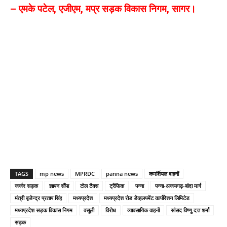
– एमके पटेल, एजीएम, मप्र सड़क विकास निगम, सागर।
TAGS
mp news
MPRDC
panna news
कमर्शियल वाहनों
जर्जर सड़क
ज्ञापन सौंपा
टोल टैक्स
ट्रैफिक
पन्ना
पन्ना-अजयगढ़-बांदा मार्ग
मंत्री बृजेन्द्र प्रताप सिंह
मध्यप्रदेश
मध्यप्रदेश रोड डेव्हलपमेंट कार्पोरेशन लिमिटेड
मध्यप्रदेश सड़क विकास निगम
वसूली
विरोध
व्यावसायिक वाहनों
सांसद विष्णु दत्त शर्मा
सड़क