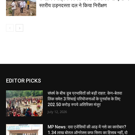
स्तरीय उड़नदस्ता दल ने किया निरीक्षण
EDITOR PICKS
संघर्ष के बीच डूब प्रभावितों को बड़ी राहत: केन-बेतवा
लिंक समेत 3 सिंचाई परियोजनाओं के पुनर्वास के लिए
202.50 करोड़ रुपये अतिरिक्त मंजूर
July 12, 2026
MP News: दवा एजेंसियों की आड़ में नशे का कारोबार?
1.34 लाख बोतल ऑनरेक्स कफ सिरप का हिसाब नहीं, दो