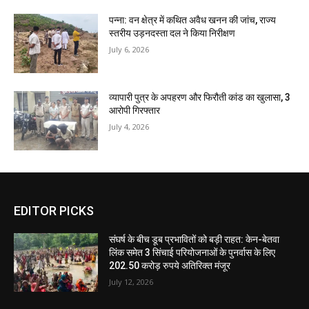
पन्ना: वन क्षेत्र में कथित अवैध खनन की जांच, राज्य
स्तरीय उड़नदस्ता दल ने किया निरीक्षण
July 6, 2026
व्यापारी पुत्र के अपहरण और फिरौती कांड का खुलासा, 3
आरोपी गिरफ्तार
July 4, 2026
EDITOR PICKS
संघर्ष के बीच डूब प्रभावितों को बड़ी राहत: केन-बेतवा
लिंक समेत 3 सिंचाई परियोजनाओं के पुनर्वास के लिए
202.50 करोड़ रुपये अतिरिक्त मंजूर
July 12, 2026