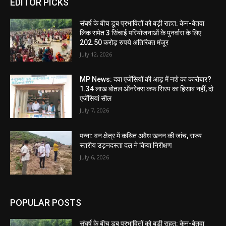
EDITOR PICKS
संघर्ष के बीच डूब प्रभावितों को बड़ी राहत: केन-बेतवा
लिंक समेत 3 सिंचाई परियोजनाओं के पुनर्वास के लिए
202.50 करोड़ रुपये अतिरिक्त मंजूर
July 12, 2026
MP News: दवा एजेंसियों की आड़ में नशे का कारोबार?
1.34 लाख बोतल ऑनरेक्स कफ सिरप का हिसाब नहीं, दो
एजेंसियां सील
July 7, 2026
पन्ना: वन क्षेत्र में कथित अवैध खनन की जांच, राज्य
स्तरीय उड़नदस्ता दल ने किया निरीक्षण
July 6, 2026
POPULAR POSTS
संघर्ष के बीच डूब प्रभावितों को बड़ी राहत: केन-बेतवा