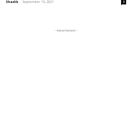
Shadik
-
September 15, 2021
0
- Advertisment -