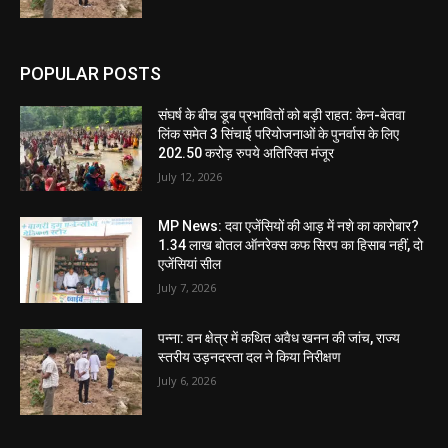
POPULAR POSTS
संघर्ष के बीच डूब प्रभावितों को बड़ी राहत: केन-बेतवा
लिंक समेत 3 सिंचाई परियोजनाओं के पुनर्वास के लिए
202.50 करोड़ रुपये अतिरिक्त मंजूर
July 12, 2026
MP News: दवा एजेंसियों की आड़ में नशे का कारोबार?
1.34 लाख बोतल ऑनरेक्स कफ सिरप का हिसाब नहीं, दो
एजेंसियां सील
July 7, 2026
पन्ना: वन क्षेत्र में कथित अवैध खनन की जांच, राज्य
स्तरीय उड़नदस्ता दल ने किया निरीक्षण
July 6, 2026