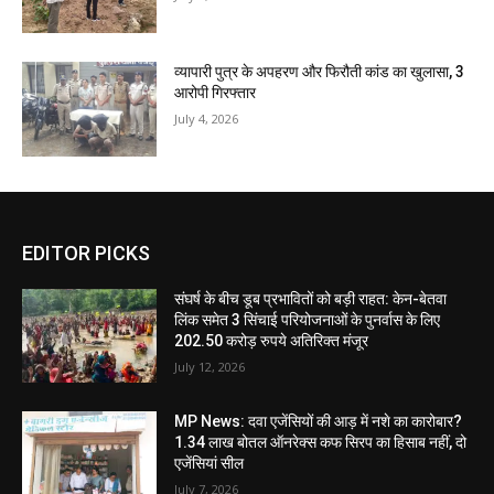
व्यापारी पुत्र के अपहरण और फिरौती कांड का खुलासा, 3
आरोपी गिरफ्तार
July 4, 2026
EDITOR PICKS
संघर्ष के बीच डूब प्रभावितों को बड़ी राहत: केन-बेतवा
लिंक समेत 3 सिंचाई परियोजनाओं के पुनर्वास के लिए
202.50 करोड़ रुपये अतिरिक्त मंजूर
July 12, 2026
MP News: दवा एजेंसियों की आड़ में नशे का कारोबार?
1.34 लाख बोतल ऑनरेक्स कफ सिरप का हिसाब नहीं, दो
एजेंसियां सील
July 7, 2026