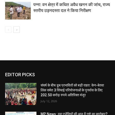
पन्ना: वन क्षेत्र में कथित अवैध खनन की जांच, राज्य
स्तरीय उड़नदस्ता दल ने किया निरीक्षण
EDITOR PICKS
संघर्ष के बीच डूब प्रभावितों को बड़ी राहत: केन-बेतवा
लिंक समेत 3 सिंचाई परियोजनाओं के पुनर्वास के लिए
202.50 करोड़ रुपये अतिरिक्त मंजूर
July 12, 2026
MP News: दवा एजेंसियों की आड़ में नशे का कारोबार?