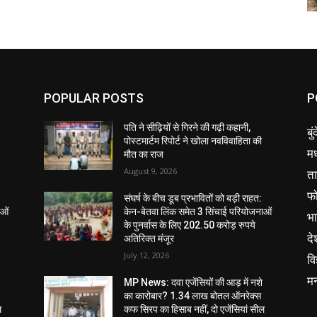
POPULAR POSTS
P
पति ने सीढ़ियों से गिरने की गढ़ी कहानी,
बु
पोस्टमार्टम रिपोर्ट ने खोला नवविवाहिता की
मध
मौत का राज
August 9, 2026
ता
फ
संघर्ष के बीच डूब प्रभावितों को बड़ी राहत:
ाओं
केन-बेतवा लिंक समेत 3 सिंचाई परियोजनाओं
भ
के पुनर्वास के लिए 202.50 करोड़ रुपये
दे
अतिरिक्त मंजूर
July 12, 2026
वि
म
MP News: दवा एजेंसियों की आड़ में नशे
का कारोबार? 1.34 लाख बोतल ऑनरेक्स
ल
कफ सिरप का हिसाब नहीं, दो एजेंसियां सील