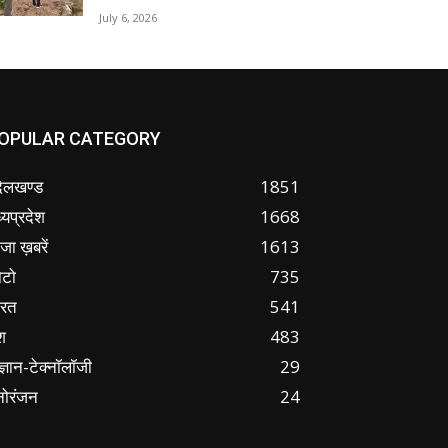
July 6, 2026
OPULAR CATEGORY
ंदेलखण्ड
1851
्यप्रदेश
1668
जा ख़बरें
1613
ोटो
735
ारत
541
श
483
ज्ञान-टेक्नॉलॉजी
29
नोरंजन
24