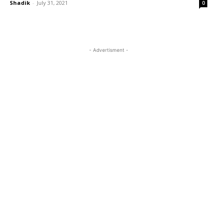
Shadik
-
July 31, 2021
0
- Advertisment -