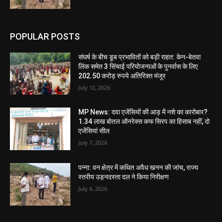
POPULAR POSTS
संघर्ष के बीच डूब प्रभावितों को बड़ी राहत: केन-बेतवा
लिंक समेत 3 सिंचाई परियोजनाओं के पुनर्वास के लिए
202.50 करोड़ रुपये अतिरिक्त मंजूर
July 12, 2026
MP News: दवा एजेंसियों की आड़ में नशे का कारोबार?
1.34 लाख बोतल ऑनरेक्स कफ सिरप का हिसाब नहीं, दो
एजेंसियां सील
July 7, 2026
पन्ना: वन क्षेत्र में कथित अवैध खनन की जांच, राज्य
स्तरीय उड़नदस्ता दल ने किया निरीक्षण
July 6, 2026