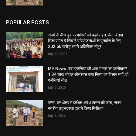
POPULAR POSTS
संघर्ष के बीच डूब प्रभावितों को बड़ी राहत: केन-बेतवा
लिंक समेत 3 सिंचाई परियोजनाओं के पुनर्वास के लिए
202.50 करोड़ रुपये अतिरिक्त मंजूर
July 12, 2026
MP News: दवा एजेंसियों की आड़ में नशे का कारोबार?
1.34 लाख बोतल ऑनरेक्स कफ सिरप का हिसाब नहीं, दो
एजेंसियां सील
July 7, 2026
पन्ना: वन क्षेत्र में कथित अवैध खनन की जांच, राज्य
स्तरीय उड़नदस्ता दल ने किया निरीक्षण
July 6, 2026