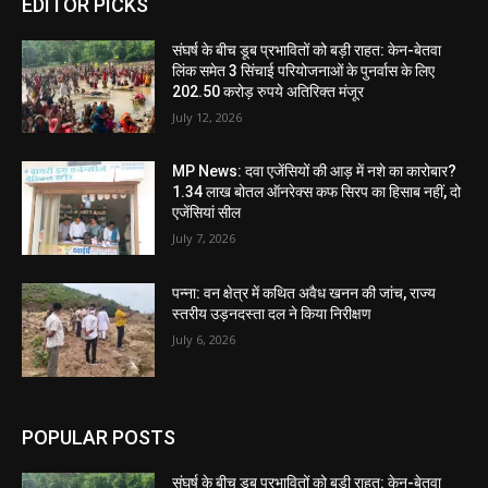
EDITOR PICKS
संघर्ष के बीच डूब प्रभावितों को बड़ी राहत: केन-बेतवा
लिंक समेत 3 सिंचाई परियोजनाओं के पुनर्वास के लिए
202.50 करोड़ रुपये अतिरिक्त मंजूर
July 12, 2026
MP News: दवा एजेंसियों की आड़ में नशे का कारोबार?
1.34 लाख बोतल ऑनरेक्स कफ सिरप का हिसाब नहीं, दो
एजेंसियां सील
July 7, 2026
पन्ना: वन क्षेत्र में कथित अवैध खनन की जांच, राज्य
स्तरीय उड़नदस्ता दल ने किया निरीक्षण
July 6, 2026
POPULAR POSTS
संघर्ष के बीच डूब प्रभावितों को बड़ी राहत: केन-बेतवा