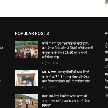
POPULAR POSTS
P
संघर्ष के बीच डूब प्रभावितों को बड़ी राहत:
बु
ाओं
केन-बेतवा लिंक समेत 3 सिंचाई परियोजनाओं
मध
के पुनर्वास के लिए 202.50 करोड़ रुपये
अतिरिक्त मंजूर
ता
July 12, 2026
फ
MP News: दवा एजेंसियों की आड़ में नशे
भ
का कारोबार? 1.34 लाख बोतल ऑनरेक्स
दे
ल
कफ सिरप का हिसाब नहीं, दो एजेंसियां सील
July 7, 2026
वि
म
पन्ना: वन क्षेत्र में कथित अवैध खनन की
ा
जांच, राज्य स्तरीय उड़नदस्ता दल ने किया
निरीक्षण