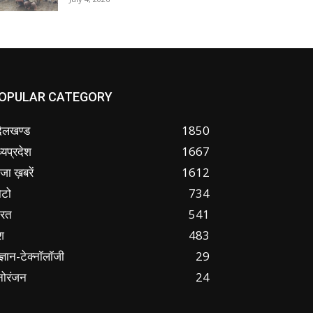
OPULAR CATEGORY
ंदेलखण्ड
1850
्यप्रदेश
1667
जा ख़बरें
1612
ोटो
734
ारत
541
श
483
ज्ञान-टेक्नॉलॉजी
29
नोरंजन
24