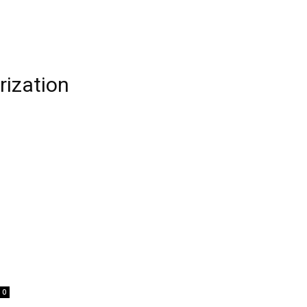
rization
0