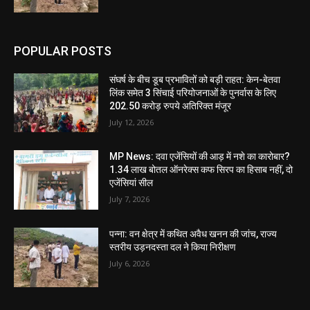
POPULAR POSTS
संघर्ष के बीच डूब प्रभावितों को बड़ी राहत: केन-बेतवा
लिंक समेत 3 सिंचाई परियोजनाओं के पुनर्वास के लिए
202.50 करोड़ रुपये अतिरिक्त मंजूर
July 12, 2026
MP News: दवा एजेंसियों की आड़ में नशे का कारोबार?
1.34 लाख बोतल ऑनरेक्स कफ सिरप का हिसाब नहीं, दो
एजेंसियां सील
July 7, 2026
पन्ना: वन क्षेत्र में कथित अवैध खनन की जांच, राज्य
स्तरीय उड़नदस्ता दल ने किया निरीक्षण
July 6, 2026