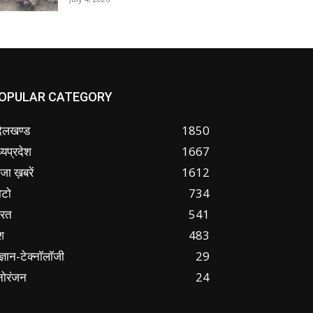
OPULAR CATEGORY
ंदेलखण्ड
1850
्यप्रदेश
1667
जा ख़बरें
1612
ोटो
734
ारत
541
श
483
ज्ञान-टेक्नॉलॉजी
29
नोरंजन
24