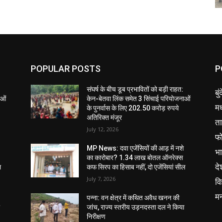
POPULAR POSTS
P
संघर्ष के बीच डूब प्रभावितों को बड़ी राहत:
बु
ाओं
केन-बेतवा लिंक समेत 3 सिंचाई परियोजनाओं
मध
के पुनर्वास के लिए 202.50 करोड़ रुपये
अतिरिक्त मंजूर
ता
July 12, 2026
फ
MP News: दवा एजेंसियों की आड़ में नशे
भ
का कारोबार? 1.34 लाख बोतल ऑनरेक्स
दे
ल
कफ सिरप का हिसाब नहीं, दो एजेंसियां सील
July 7, 2026
वि
म
पन्ना: वन क्षेत्र में कथित अवैध खनन की
ा
जांच, राज्य स्तरीय उड़नदस्ता दल ने किया
निरीक्षण