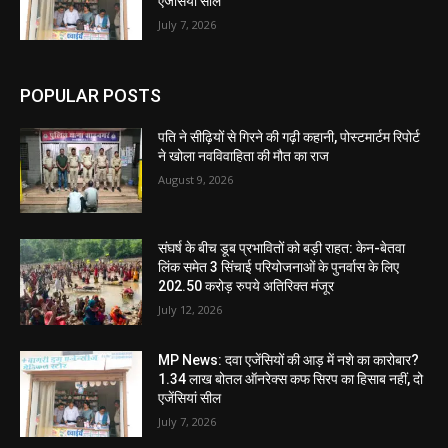
एजेंसियां सील
July 7, 2026
POPULAR POSTS
पति ने सीढ़ियों से गिरने की गढ़ी कहानी, पोस्टमार्टम रिपोर्ट
ने खोला नवविवाहिता की मौत का राज
August 9, 2026
संघर्ष के बीच डूब प्रभावितों को बड़ी राहत: केन-बेतवा
लिंक समेत 3 सिंचाई परियोजनाओं के पुनर्वास के लिए
202.50 करोड़ रुपये अतिरिक्त मंजूर
July 12, 2026
MP News: दवा एजेंसियों की आड़ में नशे का कारोबार?
1.34 लाख बोतल ऑनरेक्स कफ सिरप का हिसाब नहीं, दो
एजेंसियां सील
July 7, 2026