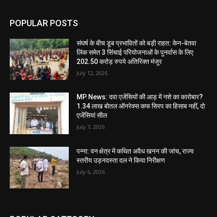
POPULAR POSTS
संघर्ष के बीच डूब प्रभावितों को बड़ी राहत: केन-बेतवा
लिंक समेत 3 सिंचाई परियोजनाओं के पुनर्वास के लिए
202.50 करोड़ रुपये अतिरिक्त मंजूर
July 12, 2026
MP News: दवा एजेंसियों की आड़ में नशे का कारोबार?
1.34 लाख बोतल ऑनरेक्स कफ सिरप का हिसाब नहीं, दो
एजेंसियां सील
July 7, 2026
पन्ना: वन क्षेत्र में कथित अवैध खनन की जांच, राज्य
स्तरीय उड़नदस्ता दल ने किया निरीक्षण
July 6, 2026