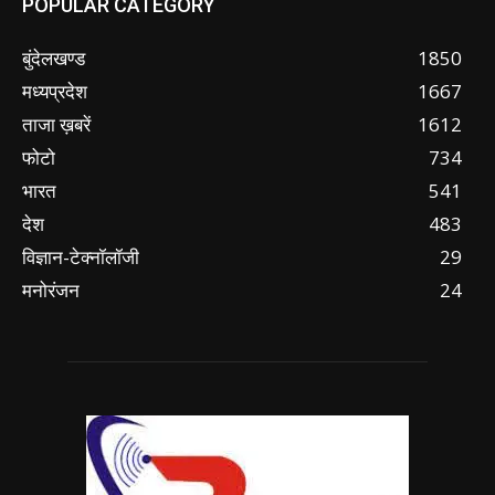
POPULAR CATEGORY
बुंदेलखण्ड
1850
मध्यप्रदेश
1667
ताजा ख़बरें
1612
फोटो
734
भारत
541
देश
483
विज्ञान-टेक्नॉलॉजी
29
मनोरंजन
24