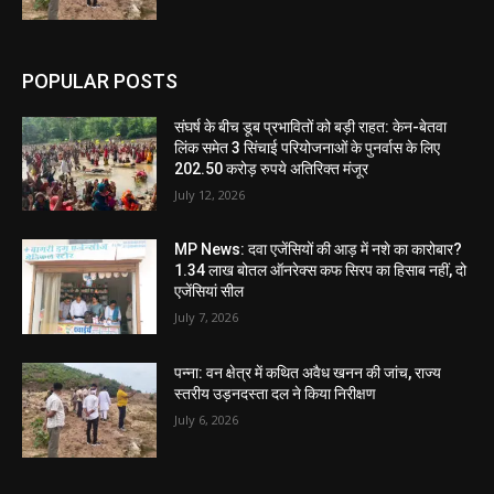
POPULAR POSTS
संघर्ष के बीच डूब प्रभावितों को बड़ी राहत: केन-बेतवा
लिंक समेत 3 सिंचाई परियोजनाओं के पुनर्वास के लिए
202.50 करोड़ रुपये अतिरिक्त मंजूर
July 12, 2026
MP News: दवा एजेंसियों की आड़ में नशे का कारोबार?
1.34 लाख बोतल ऑनरेक्स कफ सिरप का हिसाब नहीं, दो
एजेंसियां सील
July 7, 2026
पन्ना: वन क्षेत्र में कथित अवैध खनन की जांच, राज्य
स्तरीय उड़नदस्ता दल ने किया निरीक्षण
July 6, 2026