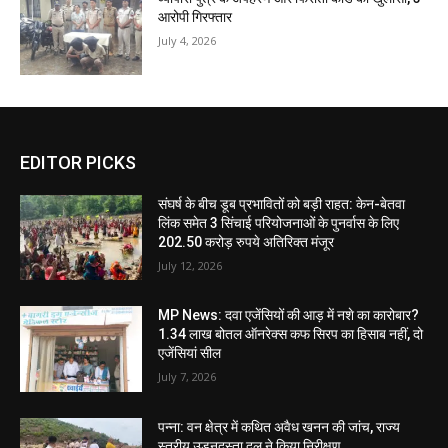
आरोपी गिरफ्तार
July 4, 2026
EDITOR PICKS
संघर्ष के बीच डूब प्रभावितों को बड़ी राहत: केन-बेतवा
लिंक समेत 3 सिंचाई परियोजनाओं के पुनर्वास के लिए
202.50 करोड़ रुपये अतिरिक्त मंजूर
July 12, 2026
MP News: दवा एजेंसियों की आड़ में नशे का कारोबार?
1.34 लाख बोतल ऑनरेक्स कफ सिरप का हिसाब नहीं, दो
एजेंसियां सील
July 7, 2026
पन्ना: वन क्षेत्र में कथित अवैध खनन की जांच, राज्य
स्तरीय उड़नदस्ता दल ने किया निरीक्षण