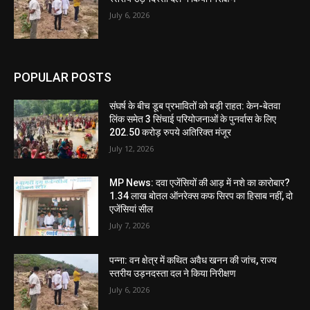
July 6, 2026
POPULAR POSTS
संघर्ष के बीच डूब प्रभावितों को बड़ी राहत: केन-बेतवा
लिंक समेत 3 सिंचाई परियोजनाओं के पुनर्वास के लिए
202.50 करोड़ रुपये अतिरिक्त मंजूर
July 12, 2026
MP News: दवा एजेंसियों की आड़ में नशे का कारोबार?
1.34 लाख बोतल ऑनरेक्स कफ सिरप का हिसाब नहीं, दो
एजेंसियां सील
July 7, 2026
पन्ना: वन क्षेत्र में कथित अवैध खनन की जांच, राज्य
स्तरीय उड़नदस्ता दल ने किया निरीक्षण
July 6, 2026