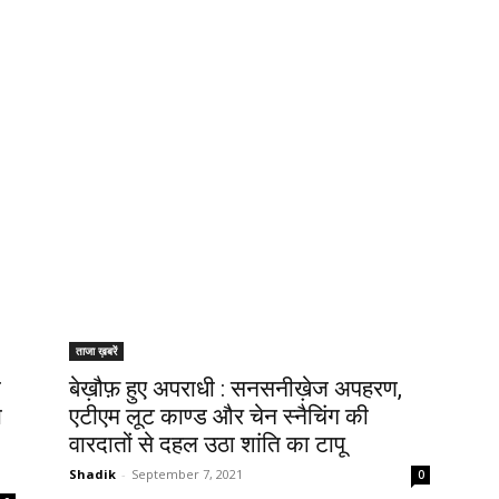
ताजा ख़बरें
ी
बेख़ौफ़ हुए अपराधी : सनसनीख़ेज अपहरण,
ा
एटीएम लूट काण्ड और चेन स्नैचिंग की
वारदातों से दहल उठा शांति का टापू
Shadik
-
September 7, 2021
0