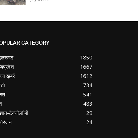
OPULAR CATEGORY
ंदेलखण्ड
1850
्यप्रदेश
1667
जा ख़बरें
1612
ोटो
734
ारत
541
श
483
ज्ञान-टेक्नॉलॉजी
29
नोरंजन
24