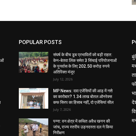
POPULAR POSTS
P
संघर्ष के बीच डूब प्रभावितों को बड़ी राहत:
बु
ाओं
केन-बेतवा लिंक समेत 3 सिंचाई परियोजनाओं
मध
के पुनर्वास के लिए 202.50 करोड़ रुपये
अतिरिक्त मंजूर
ता
July 12, 2026
फ
MP News: दवा एजेंसियों की आड़ में नशे
भ
का कारोबार? 1.34 लाख बोतल ऑनरेक्स
दे
ल
कफ सिरप का हिसाब नहीं, दो एजेंसियां सील
July 7, 2026
वि
म
पन्ना: वन क्षेत्र में कथित अवैध खनन की
ा
जांच, राज्य स्तरीय उड़नदस्ता दल ने किया
निरीक्षण