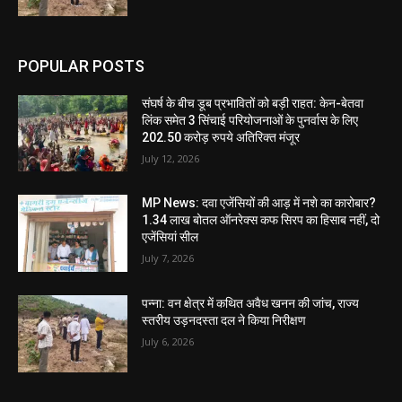
POPULAR POSTS
संघर्ष के बीच डूब प्रभावितों को बड़ी राहत: केन-बेतवा
लिंक समेत 3 सिंचाई परियोजनाओं के पुनर्वास के लिए
202.50 करोड़ रुपये अतिरिक्त मंजूर
July 12, 2026
MP News: दवा एजेंसियों की आड़ में नशे का कारोबार?
1.34 लाख बोतल ऑनरेक्स कफ सिरप का हिसाब नहीं, दो
एजेंसियां सील
July 7, 2026
पन्ना: वन क्षेत्र में कथित अवैध खनन की जांच, राज्य
स्तरीय उड़नदस्ता दल ने किया निरीक्षण
July 6, 2026