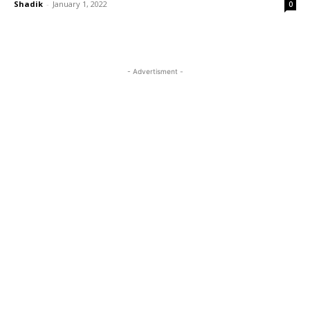
Shadik
-
January 1, 2022
0
- Advertisment -