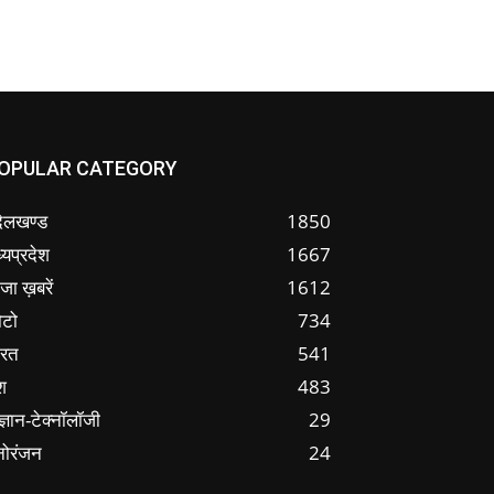
OPULAR CATEGORY
ंदेलखण्ड
1850
्यप्रदेश
1667
जा ख़बरें
1612
ोटो
734
ारत
541
श
483
ज्ञान-टेक्नॉलॉजी
29
नोरंजन
24