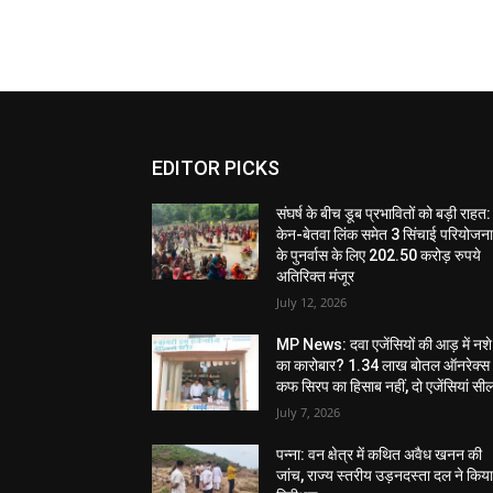
EDITOR PICKS
संघर्ष के बीच डूब प्रभावितों को बड़ी राहत:
केन-बेतवा लिंक समेत 3 सिंचाई परियोजन
के पुनर्वास के लिए 202.50 करोड़ रुपये
अतिरिक्त मंजूर
July 12, 2026
MP News: दवा एजेंसियों की आड़ में नशे
का कारोबार? 1.34 लाख बोतल ऑनरेक्स
कफ सिरप का हिसाब नहीं, दो एजेंसियां सी
July 7, 2026
पन्ना: वन क्षेत्र में कथित अवैध खनन की
जांच, राज्य स्तरीय उड़नदस्ता दल ने किय