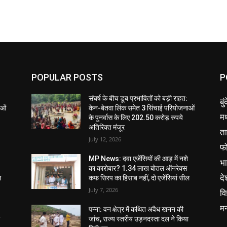
POPULAR POSTS
P
संघर्ष के बीच डूब प्रभावितों को बड़ी राहत:
बु
ाओं
केन-बेतवा लिंक समेत 3 सिंचाई परियोजनाओं
मध
के पुनर्वास के लिए 202.50 करोड़ रुपये
अतिरिक्त मंजूर
ता
July 12, 2026
फ
MP News: दवा एजेंसियों की आड़ में नशे
भ
का कारोबार? 1.34 लाख बोतल ऑनरेक्स
दे
ल
कफ सिरप का हिसाब नहीं, दो एजेंसियां सील
July 7, 2026
वि
म
पन्ना: वन क्षेत्र में कथित अवैध खनन की
ा
जांच, राज्य स्तरीय उड़नदस्ता दल ने किया