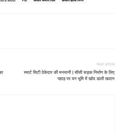
ndra Modi
PM
किसान सम्मान-निधि
किसान-हितैषी निर्णय
Next article
का
स्मार्ट सिटी ठेकेदार की मनमानी | सीसी सड़क निर्माण के लिए
पहाड़ पर वन भूमि में खोद डाली खदान