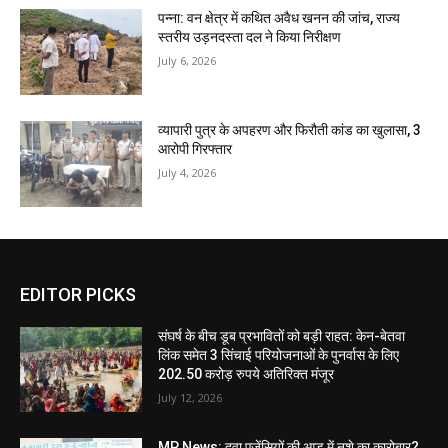
पन्ना: वन क्षेत्र में कथित अवैध खनन की जांच, राज्य
स्तरीय उड़नदस्ता दल ने किया निरीक्षण
July 6, 2026
व्यापारी पुत्र के अपहरण और फिरौती कांड का खुलासा, 3
आरोपी गिरफ्तार
July 4, 2026
EDITOR PICKS
संघर्ष के बीच डूब प्रभावितों को बड़ी राहत: केन-बेतवा
लिंक समेत 3 सिंचाई परियोजनाओं के पुनर्वास के लिए
202.50 करोड़ रुपये अतिरिक्त मंजूर
July 12, 2026
MP News: दवा एजेंसियों की आड़ में नशे का कारोबार?