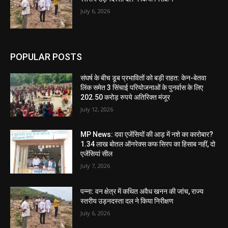
July 6, 2026
POPULAR POSTS
संघर्ष के बीच डूब प्रभावितों को बड़ी राहत: केन-बेतवा
लिंक समेत 3 सिंचाई परियोजनाओं के पुनर्वास के लिए
202.50 करोड़ रुपये अतिरिक्त मंजूर
July 12, 2026
MP News: दवा एजेंसियों की आड़ में नशे का कारोबार?
1.34 लाख बोतल ऑनरेक्स कफ सिरप का हिसाब नहीं, दो
एजेंसियां सील
July 7, 2026
पन्ना: वन क्षेत्र में कथित अवैध खनन की जांच, राज्य
स्तरीय उड़नदस्ता दल ने किया निरीक्षण
July 6, 2026