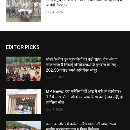
आरोपी गिरफ्तार
July 4, 2026
EDITOR PICKS
संघर्ष के बीच डूब प्रभावितों को बड़ी राहत: केन-बेतवा
लिंक समेत 3 सिंचाई परियोजनाओं के पुनर्वास के लिए
202.50 करोड़ रुपये अतिरिक्त मंजूर
July 12, 2026
MP News: दवा एजेंसियों की आड़ में नशे का कारोबार?
1.34 लाख बोतल ऑनरेक्स कफ सिरप का हिसाब नहीं, दो
एजेंसियां सील
July 7, 2026
पन्ना: वन क्षेत्र में कथित अवैध खनन की जांच, राज्य
स्तरीय उड़नदस्ता दल ने किया निरीक्षण