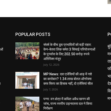
POPULAR POSTS
P
संघर्ष के बीच डूब प्रभावितों को बड़ी राहत:
बु
ाओं
केन-बेतवा लिंक समेत 3 सिंचाई परियोजनाओं
मध
के पुनर्वास के लिए 202.50 करोड़ रुपये
अतिरिक्त मंजूर
ता
July 12, 2026
फ
MP News: दवा एजेंसियों की आड़ में नशे
भ
का कारोबार? 1.34 लाख बोतल ऑनरेक्स
दे
ल
कफ सिरप का हिसाब नहीं, दो एजेंसियां सील
July 7, 2026
वि
म
पन्ना: वन क्षेत्र में कथित अवैध खनन की
ा
जांच, राज्य स्तरीय उड़नदस्ता दल ने किया
निरीक्षण