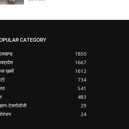
OPULAR CATEGORY
ंदेलखण्ड
1850
्यप्रदेश
1667
जा ख़बरें
1612
ोटो
734
ारत
541
श
483
ज्ञान-टेक्नॉलॉजी
29
नोरंजन
24